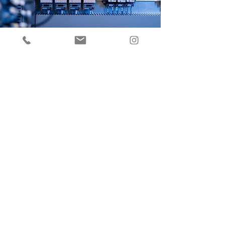
GSB – Gesellschaft für elektrische Ausrüstungen mbH
& Co. KG
Albert-Einstein-Str. 6
DE-41569 Rommerskirchen
Telefon:
+49(0) 2183 421 100
info@gsb-gruppe.de