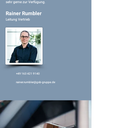
sehr gerne zur Verfügung.
Rainer Rumbler
Leitung Vertrieb
+49 163 421 9140
rainer.rumbler@gsb-gruppe.de