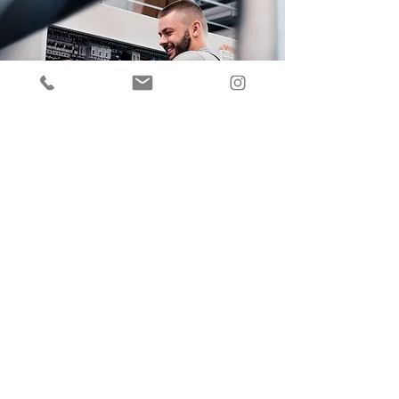
GSB – Gesellschaft für elektrische Ausrüstungen mbH
& Co. KG
Albert-Einstein-Str. 6
DE-41569 Rommerskirchen
Telefon:
+49(0) 2183 421 100
info@gsb-gruppe.de